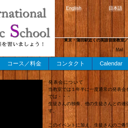
English
日本語
東京 • 蒲田駅近くの英語音楽教室／
Mail
コース／料金
コンタクト
Calendar
発表会について
当教室では１年半に一度通常の発表会
では・・・
生徒さんの独奏、他の生徒さんとの連
す。
このイベントに加え、生徒さんのご希望