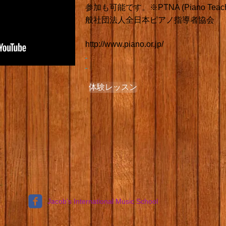
参加も可能です。※PTNA (Piano Teachers 
般社団法人全日本ピアノ指導者協会
http://www.piano.or.jp/
体験レッスン
Jacob's International Music School