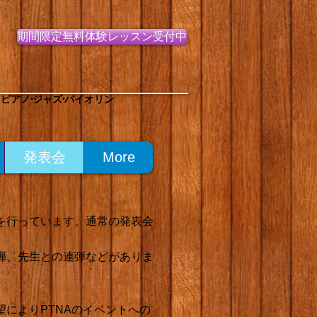
期間限定無料体験レッスン受付中
ピアノ•ジャズ•バイオリン
発表会
More
を行っています。通常の発表会
弾、先生との連弾などがありま
によりPTNAのイベントへの